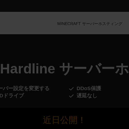
MINECRAFT サーバーホスティング
eld Hardline サ
ーバー設定を変更する
DDoS保護
SDドライブ
遅延なし
近日公開！