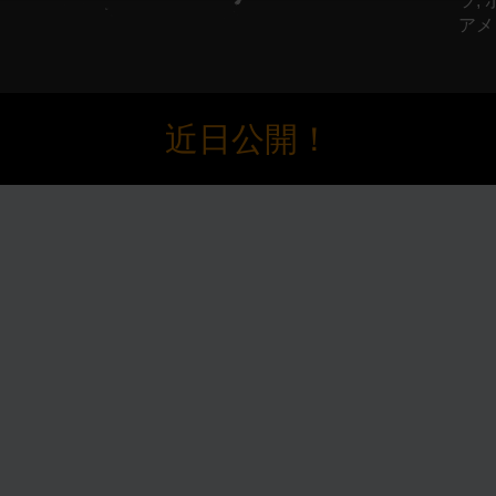
ツ,
アメ
近日公開！