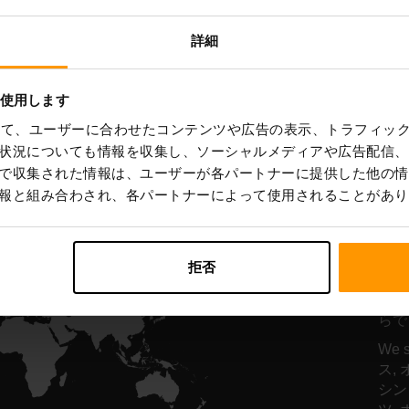
ーバーホスティング
サーバーホスティ
詳細
を使用します
All Games
を使って、ユーザーに合わせたコンテンツや広告の表示、トラフィッ
状況についても情報を収集し、ソーシャルメディアや広告配信、
で収集された情報は、ユーザーが各パートナーに提供した他の情
報と組み合わされ、各パートナーによって使用されることがあり
レ
は
拒否
サー
らで
We 
ス,
シン