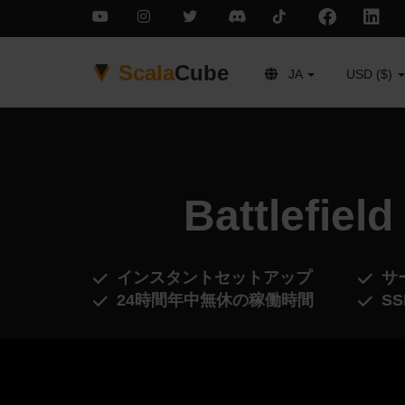
Scala
Cube
JA
USD ($)
Battlefi
インスタントセットアップ
サ
24時間年中無休の稼働時間
S