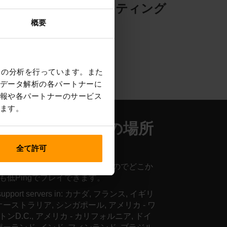
ング
サーバーホスティング
概要
クの分析を行っています。また
データ解析の各パートナーに
報や各パートナーのサービス
ます。
ンタルサーバーの場所
世界中
全て許可
バーが世界中に設置されているのでどこか
も低Pingでプレイできます。
support servers in: カナダ, フランス, イギリ
 オーストラリア, シンガポール, アメリカ - ワ
トンD.C., アメリカ - カリフォルニア, ドイ