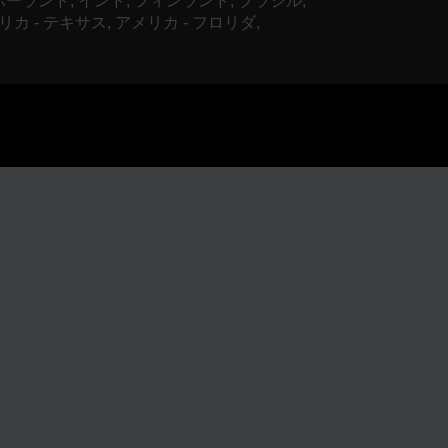
 ポーランド, インド, フィンランド, ブラジル,
リカ - テキサス, アメリカ - フロリダ,