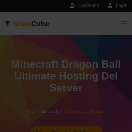
Iscrizione
Login
Scala
Cube
Togg
Minecraft Dragon Ball
Ultimate Hosting Del
Server
App
Minecraft
Dragon ball Ultimate