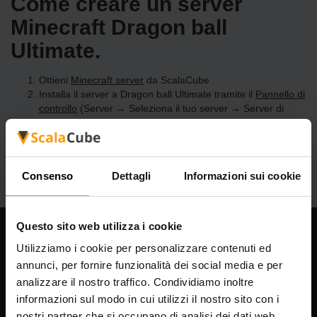
Come creare un server
Minecraft Dragon ball
Ultimate.
Ottieni
Minecraft server
da ScalaCube
Installa il server a Dragon ball Ultimate tramite il
Pannello di
controllo
(Server → Seleziona il tuo server → Server di
gioco → Aggiungi server di gioco → Dragon ball Ultimate)
Divertiti a giocare sul server!
Consenso
Dettagli
Informazioni sui cookie
Questo sito web utilizza i cookie
La nostra azienda
Utilizziamo i cookie per personalizzare contenuti ed
annunci, per fornire funzionalità dei social media e per
analizzare il nostro traffico. Condividiamo inoltre
informazioni sul modo in cui utilizzi il nostro sito con i
Scalable Hosting Solutions OÜ
nostri partner che si occupano di analisi dei dati web,