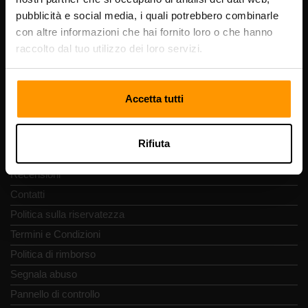
Codice di registrazione: 14652605
pubblicità e social media, i quali potrebbero combinarle
Partita IVA: EE102133820
con altre informazioni che hai fornito loro o che hanno
Indirizzo: Harju maakond, Tallinn, Kesklinna linnaosa,
raccolto dal tuo utilizzo dei loro servizi.
Vesivärava tn 50-201, 10152
Accetta tutti
Navigazione rapida
Rifiuta
Recensioni
Contatti
Politica sulla riservatezza
Termini e Condizioni
Politica di rimborso
Segnala abuso
Pannello di controllo