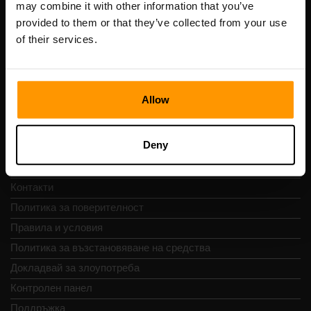
may combine it with other information that you’ve
ДДС номер: EE102133820
provided to them or that they’ve collected from your use
Адрес: Harju maakond, Tallinn, Kesklinna linnaosa,
of their services.
Vesivärava tn 50-201, 10152
Allow
Бърза навигация
Deny
Отзиви
Контакти
Политика за поверителност
Правила и условия
Политика за възстановяване на средства
Докладвай за злоупотреба
Контролен панел
Поддръжка