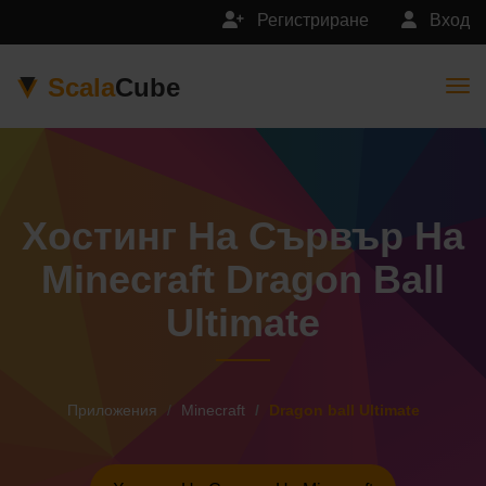
Регистриране
Вход
Scala
Cube
Togg
Хостинг На Сървър На
Minecraft Dragon Ball
Ultimate
Приложения
Minecraft
Dragon ball Ultimate