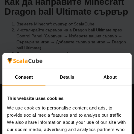
Как да направите Minecraft
Dragon ball Ultimate сървър
Вземете
Minecraft сървър
от ScalaCube
Инсталирайте сървъра на a Dragon ball Ultimate през
Control Panel
(Сървъри → Изберете вашия сървър →
Сървъри за игри → Добавете сървър за игри → Dragon
ball Ultimate)
Приятна игра на сървъра!
Consent
Details
About
This website uses cookies
Нашата компания
We use cookies to personalise content and ads, to
provide social media features and to analyse our traffic.
We also share information about your use of our site with
Scalable Hosting Solutions OÜ
our social media, advertising and analytics partners who
Регистрационен код: 14652605