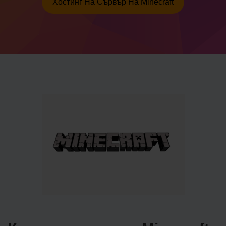
Хостинг На Сървър На Minecraft