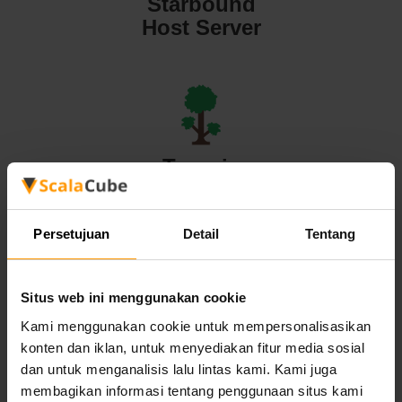
Starbound
Host Server
Terraria
Host Server
Persetujuan
Detail
Tentang
Situs web ini menggunakan cookie
Valheim
Kami menggunakan cookie untuk mempersonalisasikan
konten dan iklan, untuk menyediakan fitur media sosial
Host Server
dan untuk menganalisis lalu lintas kami. Kami juga
membagikan informasi tentang penggunaan situs kami