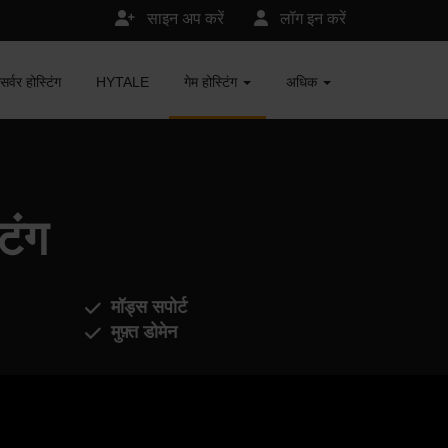
साइन अप करें
लॉग इन करें
र होस्टिंग
HYTALE
गेम होस्टिंग
अधिक
िंग
मॉड्स सपोर्ट
मुफ़्त डोमेन