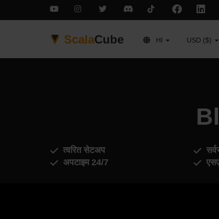
Scala
Cube
HI
USD ($)
Bl
त्वरित सेटअप
सर्व
अपटाइम 24/7
एसए