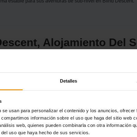
ma estable para sus aventuras de sub-nivel en Blind Descent.
Descent, Alojamiento Del S
nos subterráneos de Blind Descent? El alojamiento del servidor
ólida de roca para sus viajes virtuales. Espere juegos suaves, 
Detalles
l potente marco de servidores y el panel de control claro, con
Blind Descent alojamiento del servidor y embarcado en una inc
s
b se usan para personalizar el contenido y los anuncios, ofrecer
s, compartimos información sobre el uso que haga del sitio web 
 análisis web, quienes pueden combinarla con otra información q
r del uso que haya hecho de sus servicios.