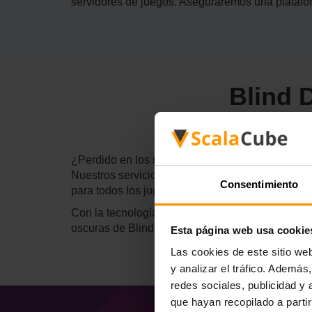
servidores de juegos. Aseguraremos una platafor
Blind 
¿Perdido en los rincones invisibles de los terre
Nuestros servicios proporcionan una plataforma s
Consentimiento
para todos los jugadores.
Con la tecnología de vanguardia de ScalaCube, e
oscuras de Blind Descent. Elija ScalaCube para 
Esta página web usa cookie
Las cookies de este sitio we
y analizar el tráfico. Ademá
redes sociales, publicidad y
que hayan recopilado a parti