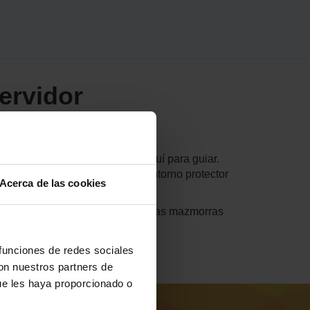
ervidor
 de juegos de ScalaCube está aquí para guiar.
tiempos de retraso bajos y un entorno protector
Acerca de las cookies
quistará las cuevas complejas y las mazmorras
reíble aventura subterránea.
 funciones de redes sociales
con nuestros partners de
ue les haya proporcionado o