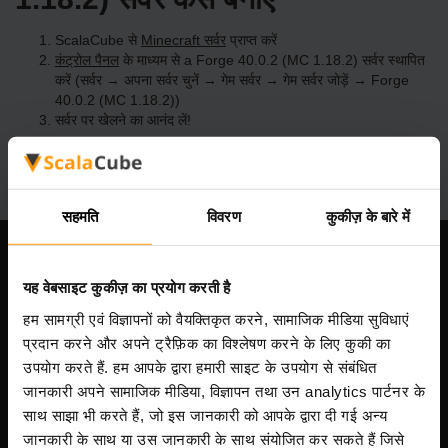
ScalaCube से
Minecraft सर्वर
प्राप्त करें
कंट्रोल पैनल
के माध्यम से a Forge 40.0.2 (MC 1.18.2) सर्वर स्थापित
करें (सर्वर → अपना सर्वर चुनें → गेम सर्वर → गेम सर्वर जोड़ें → Forge
40.0.2 (MC 1.18.2))
सर्वर पर खेलने का आनंद लें!
सहमति
विवरण
कुकीज़ के बारे में
हमारी कंपनी
यह वेबसाइट कुकीज़ का प्रयोग करती है
हम सामग्री एवं विज्ञापनों को वैयक्तिकृत करने, सामाजिक मीडिया सुविधाएं
प्रदान करने और अपने ट्रैफ़िक का विश्लेषण करने के लिए कुकी का
Scalable Hosting Solutions OÜ
उपयोग करते हैं. हम आपके द्वारा हमारी साइट के उपयोग से संबंधित
पंजीकरण कोड: 14652605
जानकारी अपने सामाजिक मीडिया, विज्ञापन तथा उन analytics पार्टनर के
VAT संख्या: EE102133820
साथ साझा भी करते हैं, जो इस जानकारी को आपके द्वारा दी गई अन्य
पता: Harju maakond, Tallinn, Kesklinna linnaosa,
जानकारी के साथ या उस जानकारी के साथ संयोजित कर सकते हैं जिसे