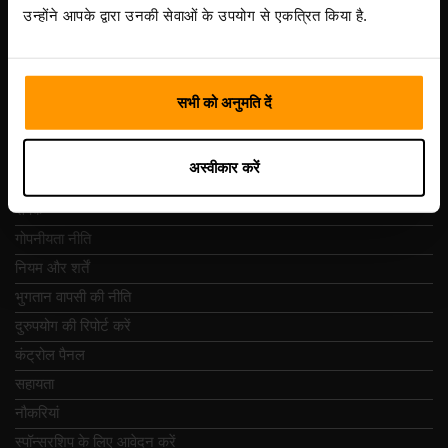
Vesivärava tn 50-201, 10152
उन्होंने आपके द्वारा उनकी सेवाओं के उपयोग से एकत्रित किया है.
सभी को अनुमति दें
त्वरित नेविगेशन
अस्वीकार करें
समीक्षा
संपर्क
गोपनीयता नीति
नियम और शर्तें
भुगतान वापसी की नीति
दुरुपयोग की रिपोर्ट करें
कंट्रोल पैनल
सहायता
नौकरियां
स्पॉन्सरशिप के लिए आवेदन करें