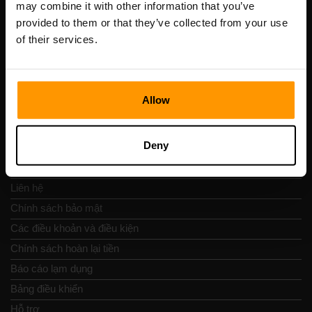
may combine it with other information that you’ve
Số VAT: EE102133820
provided to them or that they’ve collected from your use
Địa chỉ: Harju maakond, Tallinn, Kesklinna linnaosa,
of their services.
Vesivärava tn 50-201, 10152
Allow
Nav nhanh chóng
Deny
Đánh giá
Liên hệ
Chính sách bảo mật
Các điều khoản và điều kiện
Chính sách hoàn lại tiền
Báo cáo lạm dụng
Bảng điều khiển
Hỗ trợ