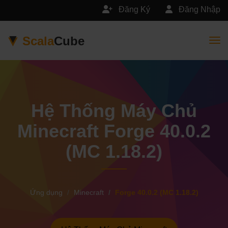
Đăng Ký
Đăng Nhập
Scala
Cube
Togg
Hệ Thống Máy Chủ
Minecraft Forge 40.0.2
(MC 1.18.2)
Ứng dụng
Minecraft
Forge 40.0.2 (MC 1.18.2)