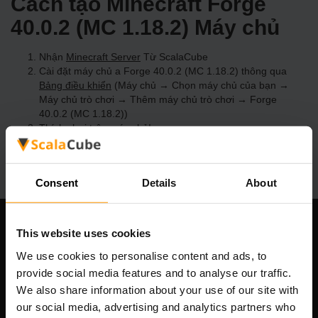
Cách tạo Minecraft Forge
40.0.2 (MC 1.18.2) Máy chủ
Nhận
Minecraft Server
Từ ScalaCube
Cài đặt máy chủ a Forge 40.0.2 (MC 1.18.2) thông qua
Bảng điều khiển
(Máy chủ → Chọn máy chủ của bạn →
Máy chủ trò chơi → Thêm máy chủ trò chơi → Forge
40.0.2 (MC 1.18.2))
Thích chơi trên máy chủ!
Consent
Details
About
This website uses cookies
Công ty chúng tôi
We use cookies to personalise content and ads, to
provide social media features and to analyse our traffic.
We also share information about your use of our site with
Scalable Hosting Solutions OÜ
our social media, advertising and analytics partners who
Mã số đăng ký: 14652605