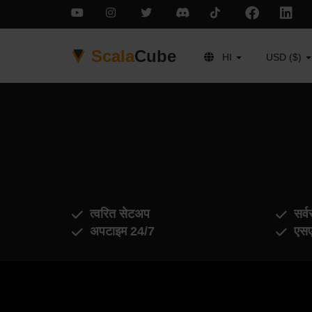
Scala
Cube
HI
USD ($)
त्वरित सेटअप
सर्व
अपटाइम 24/7
एसए