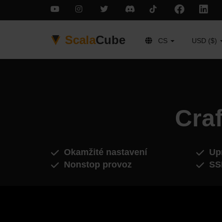
Scala
Cube
CS
USD ($)
Craf
Okamžité nastavení
Upr
Nonstop provoz
SS