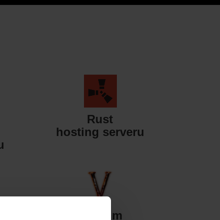
Rust
hosting serveru
u
Valheim