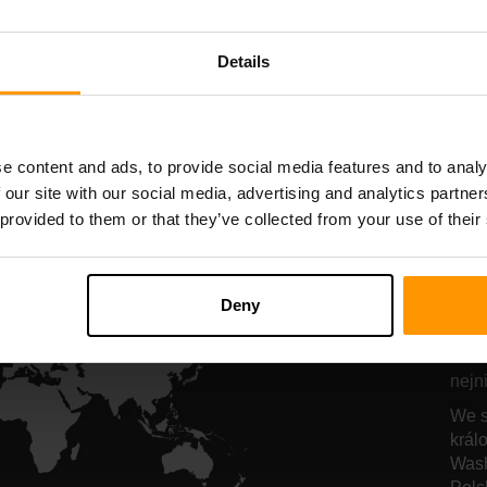
hosting serveru
hosting server
Details
All Games
e content and ads, to provide social media features and to analy
 our site with our social media, advertising and analytics partn
 provided to them or that they’ve collected from your use of their
Na
a 
Deny
Naše
nejn
We s
král
Wash