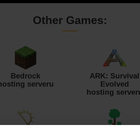
Other Games:
Bedrock
ARK: Survival
hosting serveru
Evolved
hosting server
Starbound
Terraria