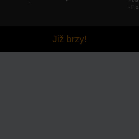
Pols
- Flo
Již brzy!