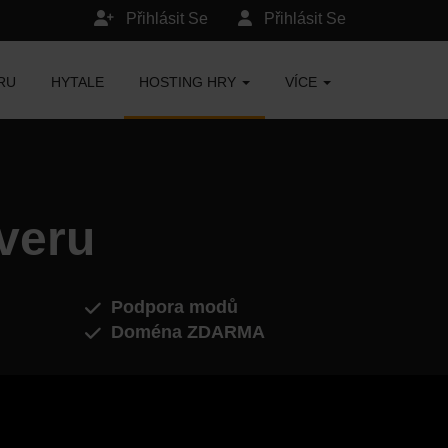
Přihlásit Se
Přihlásit Se
RU
HYTALE
HOSTING HRY
VÍCE
rveru
Podpora modů
Doména ZDARMA