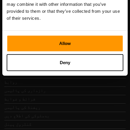
رجسٹریشن کوڈ: 14652605
may combine it with other information that you’ve
VAT نمبر: EE102133820
provided to them or that they’ve collected from your use
پتہ: Harju maakond, Tallinn, Kesklinna linnaosa,
of their services.
Vesivärava tn 50-201, 10152
Allow
فوری نیویگیشن
Deny
جائزے
روابط
رازداری کی پالیسی
شرائط و ضوابط
ریفنڈ کی پالیسی
بدسلوکی کی اطلاع دیں
کنٹرول پینل