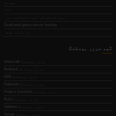
سپورٹ
کام
اسپانسرشپ کے لیے درخواست دیں۔
Dedicated game server hosting
سائٹ کا نقشہ
گیم سرور ہوسٹنگ
Minecraft سرور ہوسٹنگ
Bedrock سرور ہوسٹنگ
ARK سرور ہوسٹنگ
Palworld سرور ہوسٹنگ
Project Zomboid سرور ہوسٹنگ
Rust سرور ہوسٹنگ
Valheim سرور ہوسٹنگ
Hytale سرور ہوسٹنگ