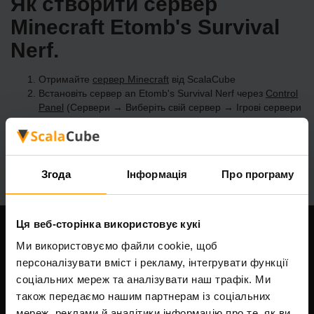
Як створити сервер
Minecraft Etomb's Survival
Nerf.
Отримайте
сервер Minecraft
від ScalaCube
Встановіть сервер an Etomb's Survival Nerf через
Control
Panel
(Сервери → Виберіть свій сервер → Ігрові сервери
→ Додати ігровий сервер → Etomb's Survival Nerf)
Насолоджуйтесь грою на сервері!
Згода
Інформація
Про програму
Ця веб-сторінка використовує кукі
Наша компанія
Ми використовуємо файли cookie, щоб
персоналізувати вміст і рекламу, інтегрувати функції
соціальних мереж та аналізувати наш трафік. Ми
також передаємо нашим партнерам із соціальних
Scalable Hosting Solutions OÜ
мереж, реклами й аналітики інформацію про те, як ви