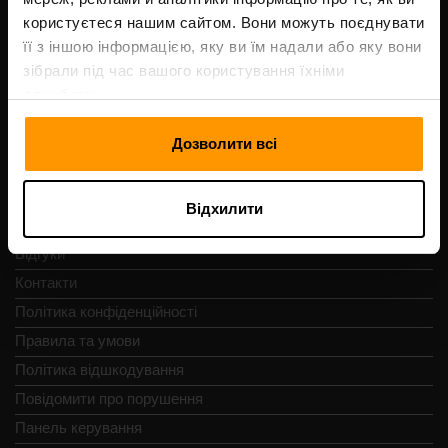
Код реєстрації: 14652605
користуєтеся нашим сайтом. Вони можуть поєднувати
ІПН: EE102133820
її з іншою інформацією, яку ви їм надали або яку вони
Адреса: Harju maakond, Tallinn, Kesklinna linnaosa,
зібрали під час вашого користування їхніми
Vesivärava tn 50-201, 10152
службами.
Дозволити всі
Швидка навігація
Відхилити
Відгуки
Контакти
Політика конфіденційності
Правила та умови
Політика відшкодування
Повідомити про порушення
Панель керування