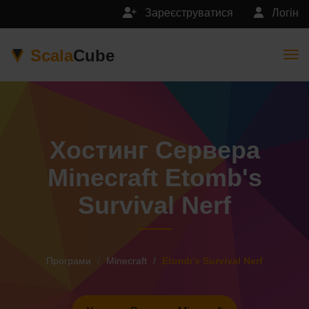
Зареєструватися
Логін
Scala
Cube
Togg
Хостинг Сервера
Minecraft Etomb's
Survival Nerf
Програми
Minecraft
Etomb's Survival Nerf