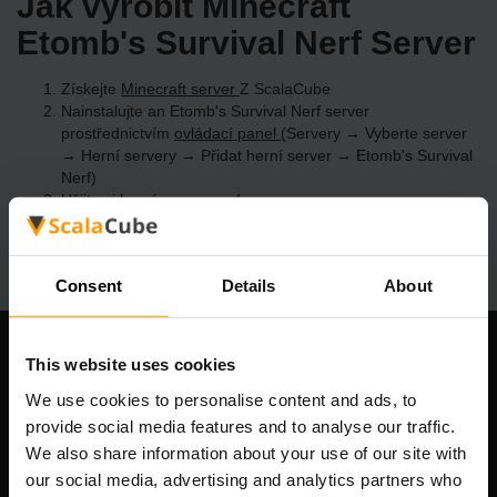
Jak vyrobit Minecraft
Etomb's Survival Nerf Server
Získejte
Minecraft server
Z ScalaCube
Nainstalujte an Etomb's Survival Nerf server
prostřednictvím
ovládací panel
(Servery → Vyberte server
→ Herní servery → Přidat herní server → Etomb's Survival
Nerf)
Užijte si hraní na serveru!
Consent
Details
About
This website uses cookies
Naše společnost
We use cookies to personalise content and ads, to
provide social media features and to analyse our traffic.
We also share information about your use of our site with
Scalable Hosting Solutions OÜ
our social media, advertising and analytics partners who
IČO: 14652605