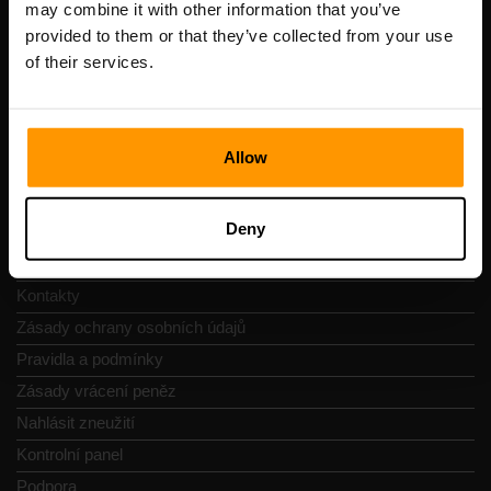
may combine it with other information that you’ve
DIČ: EE102133820
provided to them or that they’ve collected from your use
Adresa: Harju maakond, Tallinn, Kesklinna linnaosa,
of their services.
Vesivärava tn 50-201, 10152
Allow
Navigace
Deny
Recenze
Kontakty
Zásady ochrany osobních údajů
Pravidla a podmínky
Zásady vrácení peněz
Nahlásit zneužití
Kontrolní panel
Podpora