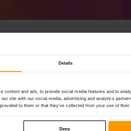
Jak zrobić serwer Mi
Nerf.
Details
Zdobądź
serwer Minecraft
od ScalaCube
Zainstaluj serwer an Etomb's Survival Ner
serwer → Serwery gier → Dodaj serwer gi
e content and ads, to provide social media features and to analy
Życzymy miłej gry na serwerze!
 our site with our social media, advertising and analytics partn
 provided to them or that they’ve collected from your use of their
Deny