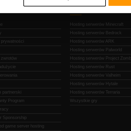
a nawigacja
Hosting serwerów gie
je
Hosting serwerów Minecraft
y
Hosting serwerów Bedrock
a prywatności
Hosting serwerów ARK
Hosting serwerów Palworld
a zwrotów
Hosting serwerów Project Zomb
adużycie
Hosting serwerów Rust
terowania
Hosting serwerów Valheim
Hosting serwerów Hytale
 partnerski
Hosting serwerów Terraria
nty Program
Wszystkie gry
pracy
or Sponsorship
ed game server hosting