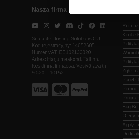
Nasza firma
Szybk
Recenz
Kontakt
Scalable Hosting Solutions OÜ
Polityk
Kod rejestracyjny: 14652605
Numer VAT: EE102133820
Warunki
Adres: Harju maakond, Tallinn,
Polityk
Kesklinna linnaosa, Vesivärava tn
Zgłoś n
50-201, 10152
Panel s
Pomoc
Program
Bug Bou
Oferty 
Apply f
Dedicat