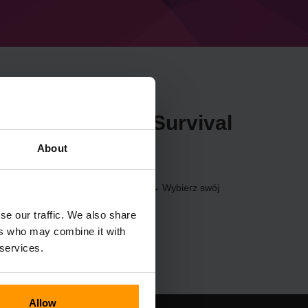
necraft Etomb's Survival
About
f przez
Panel sterowania
(Serwery → Wybierz swój
er → Etomb's Survival Nerf)
se our traffic. We also share
ers who may combine it with
 services.
Allow