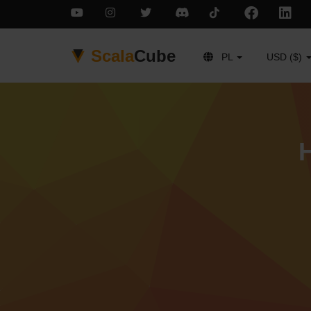
Scala
Cube
PL
USD ($)