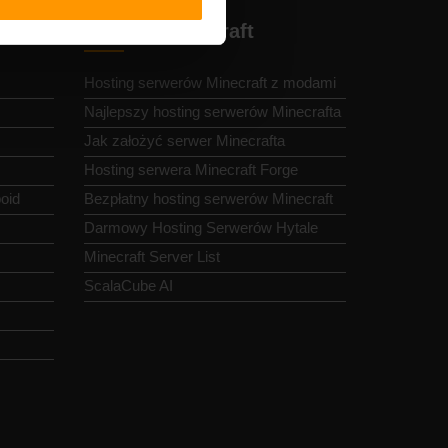
r
Hosting Minecraft
Hosting serwerów Minecraft z modami
Najlepszy hosting serwerów Minecrafta
Jak założyć serwer Minecrafta
Hosting serwera Minecraft Forge
oid
Bezpłatny hosting serwerów Minecraft
Darmowy Hosting Serwerów Hytale
Minecraft Server List
ScalaCube AI