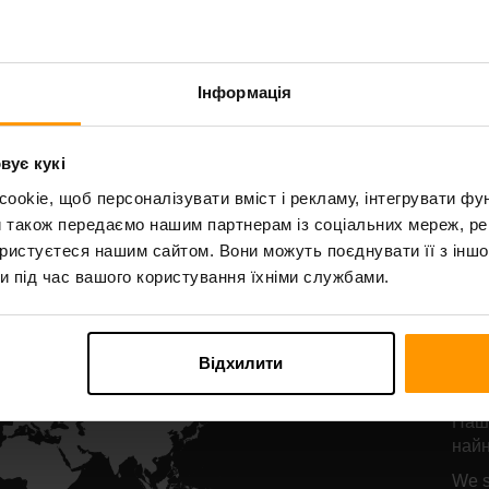
Starbound
Terraria
остинг сервера
Хостинг серве
Інформація
All Games
вує кукі
okie, щоб персоналізувати вміст і рекламу, інтегрувати фу
и також передаємо нашим партнерам із соціальних мереж, ре
ористуєтеся нашим сайтом. Вони можуть поєднувати її з іншо
и під час вашого користування їхніми службами.
Р
се
Відхилити
D
Наші
найн
We s