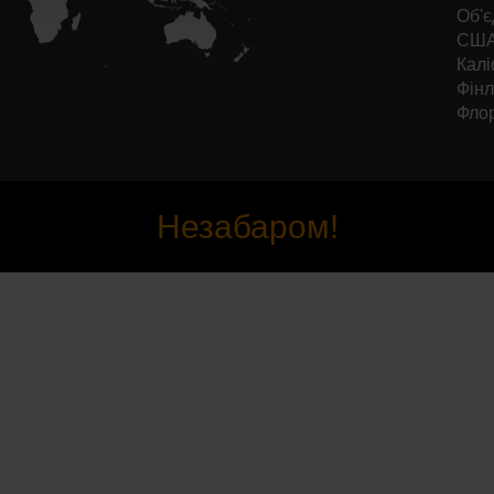
Об'є
США 
Калі
Фінл
Фло
Незабаром!