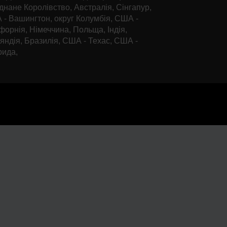
днане Королівство, Австралія, Сінгапур,
- Вашингтон, округ Колумбія, США -
форнія, Німеччина, Польща, Індія,
яндія, Бразилія, США - Техас, США -
рида,