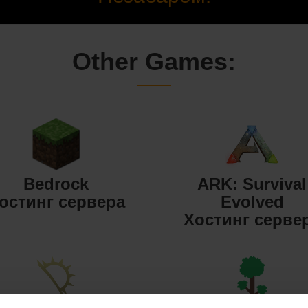
Other Games:
Bedrock
ARK: Survival
остинг сервера
Evolved
Хостинг серве