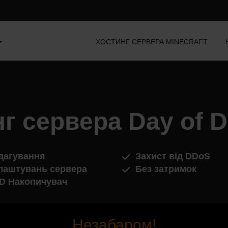
ХОСТИНГ СЕРВЕРА MINECRAFT
г сервера Day of 
дагування
Захист від DDoS
лаштувань сервера
Без затримок
D Накопичувач
Незабаром!