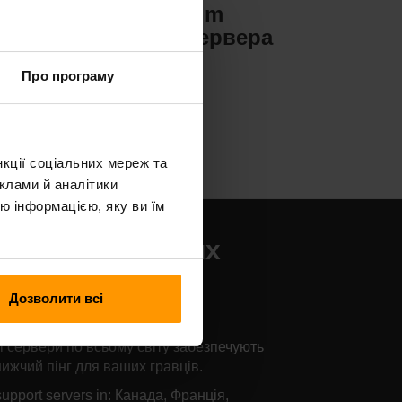
Valheim
ра
Хостинг сервера
Про програму
нкції соціальних мереж та
клами й аналітики
ю інформацією, яку ви їм
озміщення наших
рверів Day of
Дозволити всі
ragons
 сервери по всьому світу забезпечують
ижчий пінг для ваших гравців.
upport servers in: Канада, Франція,