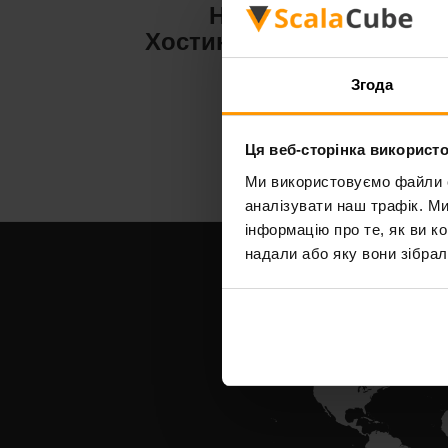
Hytale
Хостинг сервера
Х
Згода
Ця веб-сторінка використо
Ми використовуємо файли co
аналізувати наш трафік. М
інформацію про те, як ви к
надали або яку вони зібрал