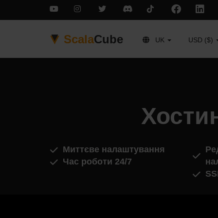
Scala
Cube
UK
USD ($)
Хостин
Миттєве налаштування
Ре
Час роботи 24/7
на
SS