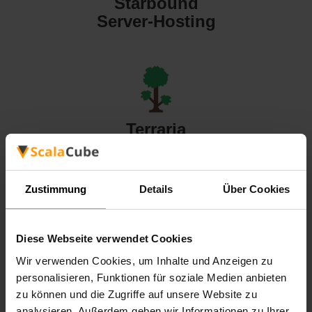
Starbound
Server-Hosting
Terraria
Server-Hosting
Zustimmung
Details
Über Cookies
Diese Webseite verwendet Cookies
Valheim
Wir verwenden Cookies, um Inhalte und Anzeigen zu
Server-Hosting
personalisieren, Funktionen für soziale Medien anbieten
zu können und die Zugriffe auf unsere Website zu
analysieren. Außerdem geben wir Informationen zu Ihrer