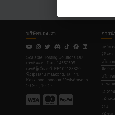
บริษัทของเรา
การน
บทวิจาร
ผู้ติดต่อ
Scalable Hosting Solutions OÜ
นโยบายค
เลขที่จดทะเบียน: 14652605
เลขที่ผู้เสียภาษี: EE102133820
ข้อกำหน
ที่อยู่: Harju maakond, Tallinn,
นโยบายก
Kesklinna linnaosa, Vesivärava tn
รายงาน
50-201, 10152
แผงควบ
สนับสนุ
งาน
สมัครสป