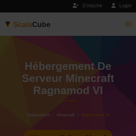
S'inscrire
Login
Scala
Cube
Togg
Hébergement De
Serveur Minecraft
Ragnamod VI
Applications
Minecraft
Ragnamod VI