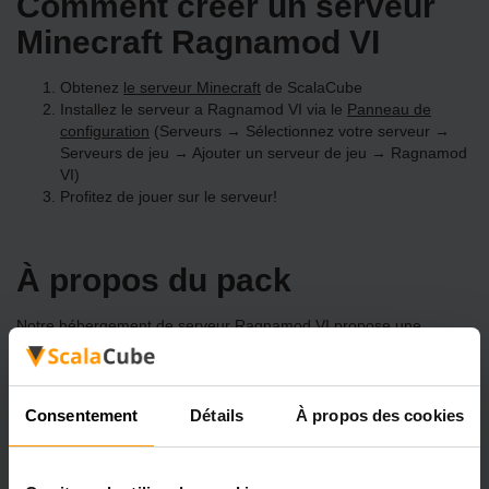
Comment créer un serveur
Minecraft Ragnamod VI
Obtenez
le serveur Minecraft
de ScalaCube
Installez le serveur a Ragnamod VI via le
Panneau de
configuration
(Serveurs → Sélectionnez votre serveur →
Serveurs de jeu → Ajouter un serveur de jeu → Ragnamod
VI)
Profitez de jouer sur le serveur!
À propos du pack
Notre hébergement de serveur Ragnamod VI propose une
installation simple en un clic pour plus de 3298 modpacks
uniques. Créez votre propre serveur Ragnamod VI dès
aujourd'hui!
Consentement
Détails
À propos des cookies