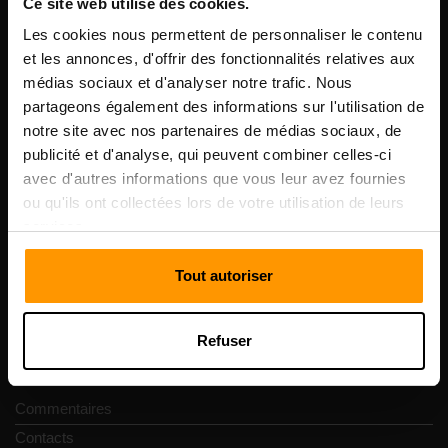
Ce site web utilise des cookies.
Les cookies nous permettent de personnaliser le contenu
Notre compagnie
et les annonces, d'offrir des fonctionnalités relatives aux
médias sociaux et d'analyser notre trafic. Nous
partageons également des informations sur l'utilisation de
notre site avec nos partenaires de médias sociaux, de
Scalable Hosting Solutions OÜ
publicité et d'analyse, qui peuvent combiner celles-ci
Code d'enregistrement: 14652605
avec d'autres informations que vous leur avez fournies
numéro de TVA: EE102133820
ou qu'ils ont collectées lors de votre utilisation de leurs
Adresse: Harju maakond, Tallinn, Kesklinna linnaosa,
services.
Vesivärava tn 50-201, 10152
Tout autoriser
Refuser
Navigation rapide
Commentaires
Contacts