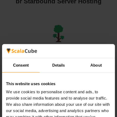
br Starbound Server Hosting
br Terraria Server Hosting
Consent
Details
About
This website uses cookies
We use cookies to personalise content and ads, to
br Valheim Server Hosting
provide social media features and to analyse our traffic.
We also share information about your use of our site with
our social media, advertising and analytics partners who
may combine it with other information that you’ve