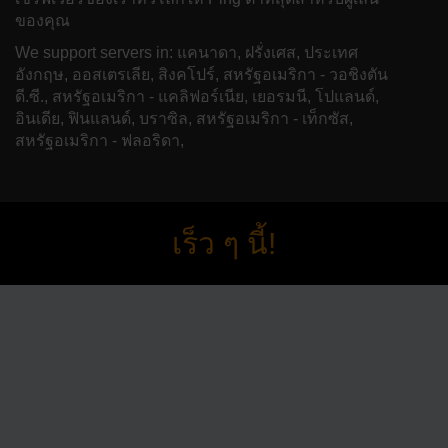
ของคุณ
We support servers in: แคนาดา, ฝรั่งเศส, ประเทศ
อังกฤษ, ออสเตรเลีย, สิงคโปร์, สหรัฐอเมริกา - วอชิงตัน
ดี.ซี., สหรัฐอเมริกา - แคลิฟอร์เนีย, เยอรมนี, โปแลนด์,
อินเดีย, ฟินแลนด์, บราซิล, สหรัฐอเมริกา - เท็กซัส,
สหรัฐอเมริกา - ฟลอริดา,
เร็ว ๆ นี้!