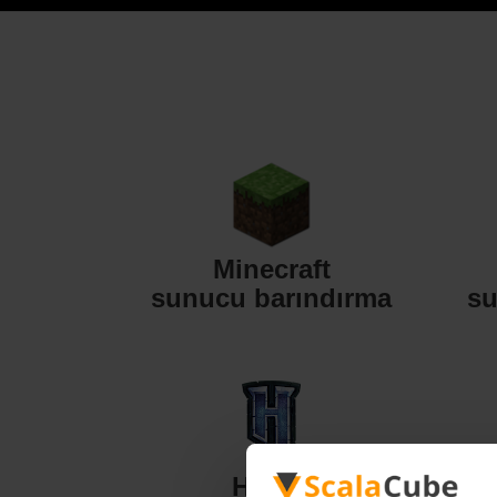
Minecraft
sunucu barındırma
su
Hytale