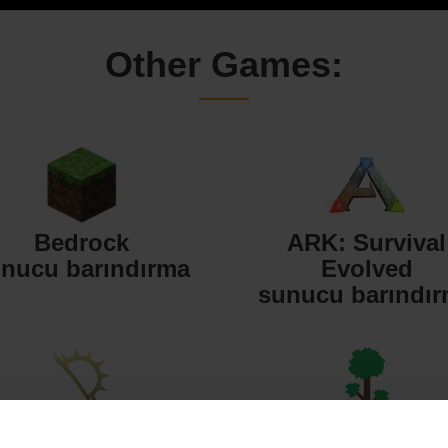
Other Games:
Bedrock
ARK: Survival
nucu barındırma
Evolved
sunucu barındı
Starbound
Terraria