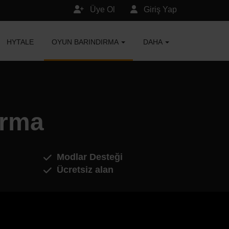
Üye Ol
Giriş Yap
HYTALE
OYUN BARINDIRMA
DAHA
ırma
Modlar Desteği
Ücretsiz alan