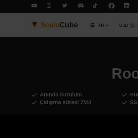
Scala
Cube
TR
USD ($)
Roo
Anında kurulum
Sun
Çalışma süresi 7/24
SS