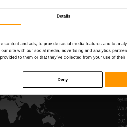
nucu barındırma
sunucu barındı
Details
All Games
e content and ads, to provide social media features and to analy
 our site with our social media, advertising and analytics partn
 provided to them or that they’ve collected from your use of their
Ro
Ho
Deny
Düny
oyunc
We s
Kral
D.C.