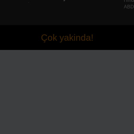
Hind
ABD 
Çok yakinda!