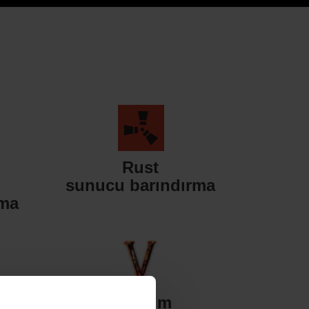
Rust
sunucu barındırma
rma
Valheim