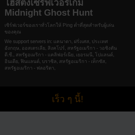
โฮสติ้งเซิร์ฟเวอร์เกม
Midnight Ghost Hunt
เซิร์ฟเวอร์ของเราทั่วโลกให้ Ping ต่ำที่สุดสำหรับผู้เล่น
ของคุณ
We support servers in: แคนาดา, ฝรั่งเศส, ประเทศ
อังกฤษ, ออสเตรเลีย, สิงคโปร์, สหรัฐอเมริกา - วอชิงตัน
ดี.ซี., สหรัฐอเมริกา - แคลิฟอร์เนีย, เยอรมนี, โปแลนด์,
อินเดีย, ฟินแลนด์, บราซิล, สหรัฐอเมริกา - เท็กซัส,
สหรัฐอเมริกา - ฟลอริดา,
เร็ว ๆ นี้!