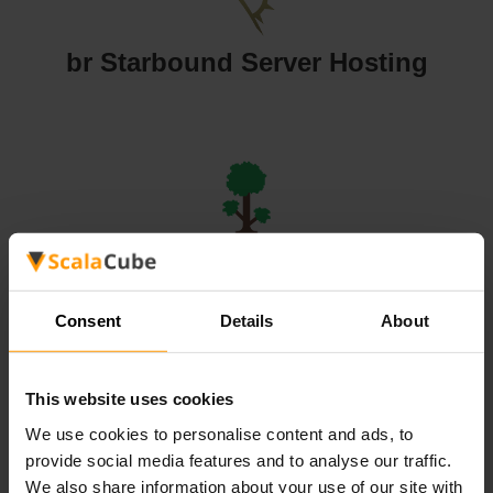
br Starbound Server Hosting
br Terraria Server Hosting
Consent
Details
About
This website uses cookies
We use cookies to personalise content and ads, to
br Valheim Server Hosting
provide social media features and to analyse our traffic.
We also share information about your use of our site with