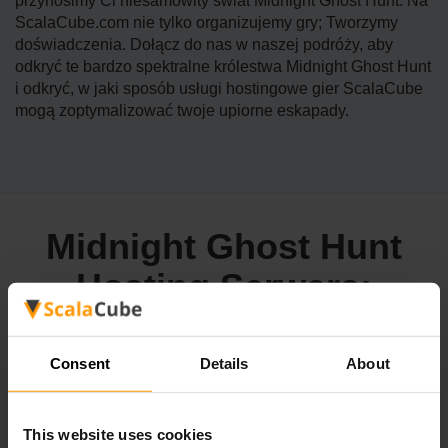
przynosimy Ci niesamowity świat Midnight Ghost Hunt. Na
ScalaCube.com nie tylko organizujemy gry; Tworzymy
doświadczenia. Dołącz do nas w naszej podróży, aby
odkryć te bardzo spektralne królestwa Midnight Ghost Hunt
i odkryć, w jaki sposób usługi hostingowe gier ScalaCube
mogą zoptymalizować twoje upiorne eskapady.
Midnight Ghost Hunt
Hosting Serwera:
Consent
Details
About
Hosting serwera gier ScalaCube staje się twoją eteryczną
bramą do bezproblemowych polowań na spektre w trybie
wieloosobowym w Midnight Ghost Hunt.
This website uses cookies