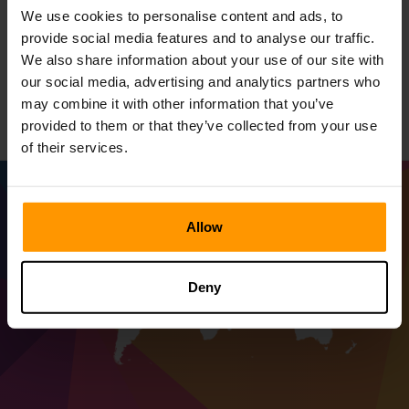
Nasze usługi pobierane na zamówienie z niezrównaną
We use cookies to personalise content and ads, to
stabilnością, zwiększoną wydajnością i niezawodnością.
provide social media features and to analyse our traffic.
Goście Midnight Ghost Hunt na temat hostingu ScalaCube
We also share information about your use of our site with
i doświadczają nadprzyrodzonej sceny odtwarzanej z
our social media, advertising and analytics partners who
wiarygodnością partnera sojusznika.
may combine it with other information that you’ve
provided to them or that they’ve collected from your use
of their services.
Allow
Deny