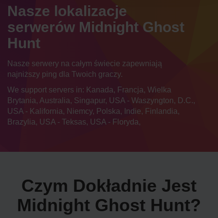
Nasze lokalizacje
serwerów Midnight Ghost
Hunt
Nasze serwery na całym świecie zapewniają
najniższy ping dla Twoich graczy.
We support servers in: Kanada, Francja, Wielka
Brytania, Australia, Singapur, USA - Waszyngton, D.C.,
USA - Kalifornia, Niemcy, Polska, Indie, Finlandia,
Brazylia, USA - Teksas, USA - Floryda,
Czym Dokładnie Jest
Midnight Ghost Hunt?