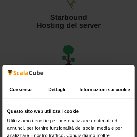
Starbound
Hosting del server
Terraria
Hosting del server
Consenso
Dettagli
Informazioni sui cookie
Questo sito web utilizza i cookie
Utilizziamo i cookie per personalizzare contenuti ed
Valheim
annunci, per fornire funzionalità dei social media e per
Hosting del server
analizzare il nostro traffico. Condividiamo inoltre