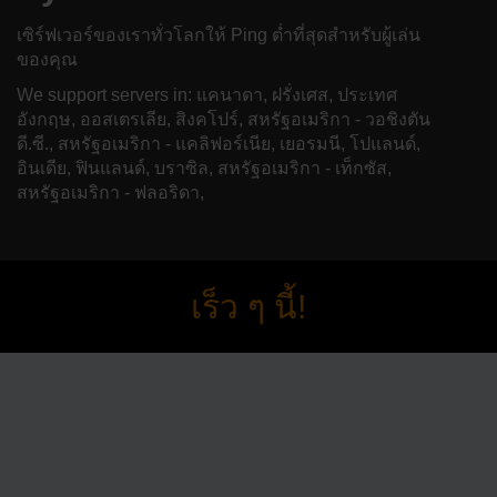
เซิร์ฟเวอร์ของเราทั่วโลกให้ Ping ต่ำที่สุดสำหรับผู้เล่น
ของคุณ
We support servers in: แคนาดา, ฝรั่งเศส, ประเทศ
อังกฤษ, ออสเตรเลีย, สิงคโปร์, สหรัฐอเมริกา - วอชิงตัน
ดี.ซี., สหรัฐอเมริกา - แคลิฟอร์เนีย, เยอรมนี, โปแลนด์,
อินเดีย, ฟินแลนด์, บราซิล, สหรัฐอเมริกา - เท็กซัส,
สหรัฐอเมริกา - ฟลอริดา,
เร็ว ๆ นี้!