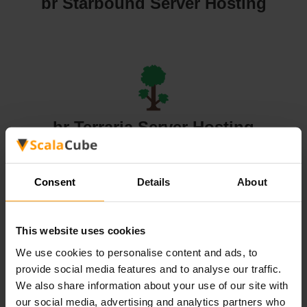
br Starbound Server Hosting
br Terraria Server Hosting
Consent
Details
About
This website uses cookies
br Valheim Server Hosting
We use cookies to personalise content and ads, to
provide social media features and to analyse our traffic.
We also share information about your use of our site with
our social media, advertising and analytics partners who