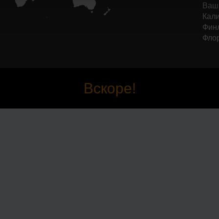
Ваши
Кали
Финл
Фло
Вскоре!