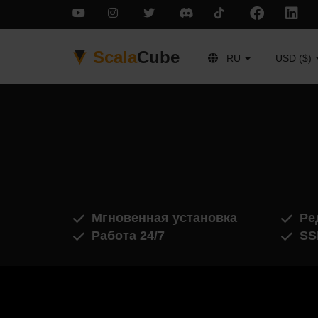
Scala
Cube
RU
USD ($)
Мгновенная установка
Ре
Работа 24/7
SS