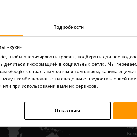
Starbound
Terraria
Подробности
All Games
лы «куки»
e, чтобы анализировать трафик, подбирать для вас подход
ть делиться информацией в социальных сетях. Мы передае
рам Google: социальным сетям и компаниям, занимающимся 
Н
 могут комбинировать эти сведения с предоставленной вам
р
чили при использовании вами их сервисов.
Dy
Отказаться
Наш
самы
We s
Вели