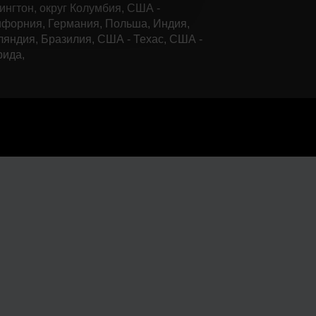
нгтон, округ Колумбия, США -
форния, Германия, Польша, Индия,
яндия, Бразилия, США - Техас, США -
рида,