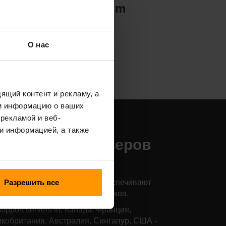
Valheim
О нас
ящий контент и рекламу, а
м информацию о ваших
рекламой и веб-
аши места
и информацией, а также
азмещения серверов
sterra
Разрешить все
и серверы по всему миру обеспечивают
й низкий пинг для ваших игроков.
upport servers in: Канада, Франция,
кобритания, Австралия, Сингапур, США -