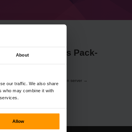
raft A Travellers Pack-
About
e
via
kontrollpanelen
(Servrar → Välj din server →
se our traffic. We also share
vellers Pack)
ers who may combine it with
 services.
Allow