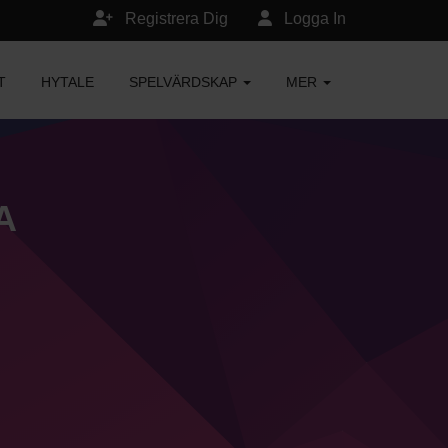
Registrera Dig
Logga In
T
HYTALE
SPELVÄRDSKAP
MER
A