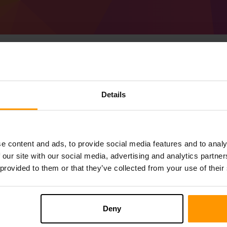
Så skapar du en Minec
Details
server
Skaffa en
Minecraft-server
från ScalaCub
Installera en an A Travellers Pack-server 
e content and ads, to provide social media features and to analy
Spelservrar → Lägg till spelserver → A Tra
 our site with our social media, advertising and analytics partn
Roa dig med att spela på servern!
 provided to them or that they’ve collected from your use of their
Deny