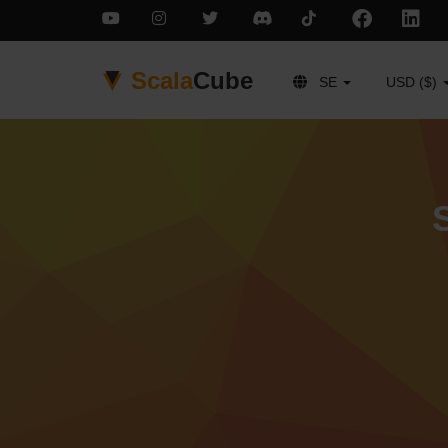
Scala
Cube
SE
USD ($)