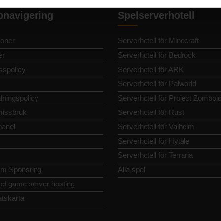
bnavigering
Spelserverhotell
oner
Serverhotell för Minecraft
er
Serverhotell för Bedrock
sspolicy
Serverhotell för ARK
Serverhotell för Palworld
lningspolicy
Serverhotell för Project Zomboi
issbruk
Serverhotell för Rust
panel
Serverhotell för Valheim
Serverhotell för Hytale
Serverhotell för Terraria
m Sponsring
Alla spel
ed game server hosting
tskarta