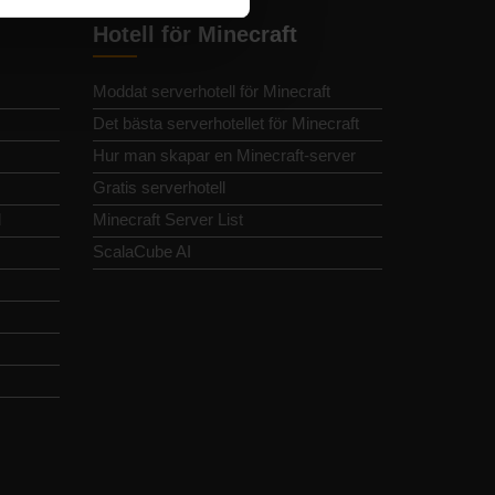
Hotell för Minecraft
Moddat serverhotell för Minecraft
Det bästa serverhotellet för Minecraft
Hur man skapar en Minecraft-server
Gratis serverhotell
d
Minecraft Server List
ScalaCube AI