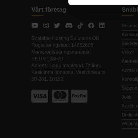
Vårt företag
Snab
Recensi
Kontakt
Scalable Hosting Solutions OÜ
Sekrete
Registreringskod: 14652605
Momsregistreringsnummer:
Villkor
EE102133820
Återbeta
Adress: Harju maakond, Tallinn,
Anmäl m
Kesklinna linnaosa, Vesivärava tn
50-201, 10152
Kontroll
Support
Jobb
Ansök o
Dedicat
Webbpla