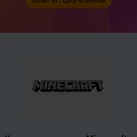
Хостинг На Сървър На Minecraft