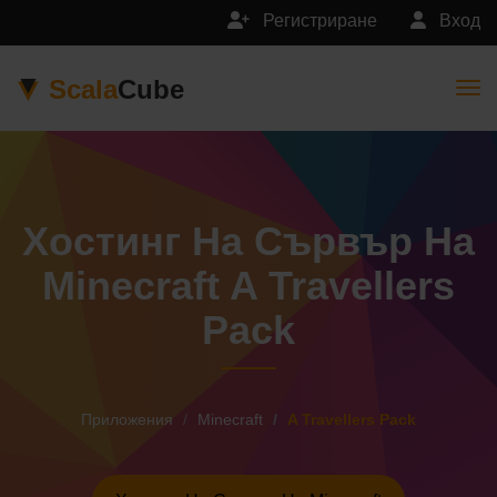
Регистриране
Вход
Scala
Cube
Togg
Хостинг На Сървър На
Minecraft A Travellers
Pack
Приложения
Minecraft
A Travellers Pack