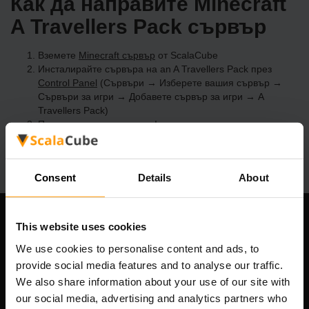
Как да направите Minecraft
A Travellers Pack сървър
Вземете
Minecraft сървър
от ScalaCube
Инсталирайте сървъра на an A Travellers Pack през
Control Panel
(Сървъри → Изберете вашия сървър →
Сървъри за игри → Добавете сървър за игри → A
Travellers Pack)
Приятна игра на сървъра!
Consent
Details
About
This website uses cookies
Нашата компания
We use cookies to personalise content and ads, to
provide social media features and to analyse our traffic.
We also share information about your use of our site with
Scalable Hosting Solutions OÜ
our social media, advertising and analytics partners who
Регистрационен код: 14652605