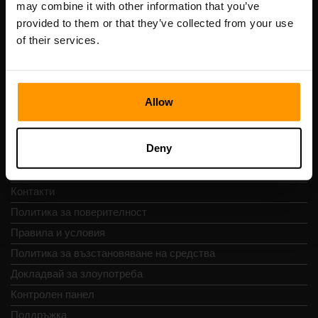
may combine it with other information that you’ve
ДДС номер: EE102133820
provided to them or that they’ve collected from your use
Адрес: Harju maakond, Tallinn, Kesklinna linnaosa,
of their services.
Vesivärava tn 50-201, 10152
Allow
Бърза навигация
Deny
Отзиви
Контакти
Политика за поверителност
Правила и условия
Политика за възстановяване на средства
Докладвай за злоупотреба
Контролен панел
Поддръжка