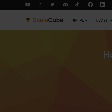
Scala
Cube
PL
USD ($)
H