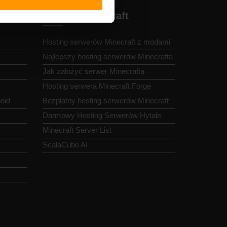
r
Hosting Minecraft
Hosting serwerów Minecraft z modami
Najlepszy hosting serwerów Minecrafta
Jak założyć serwer Minecrafta
Hosting serwera Minecraft Forge
oid
Bezpłatny hosting serwerów Minecraft
Darmowy Hosting Serwerów Hytale
Minecraft Server List
ScalaCube AI