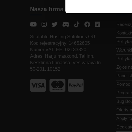
Nasza firma
Szybk
Recenz
Kontakt
Scalable Hosting Solutions OÜ
Polityk
Kod rejestracyjny: 14652605
Numer VAT: EE102133820
Warunki
Adres: Harju maakond, Tallinn,
Polityk
Kesklinna linnaosa, Vesivärava tn
Zgłoś n
50-201, 10152
Panel s
Pomoc
Program
Bug Bou
Oferty 
Apply f
Dedicat