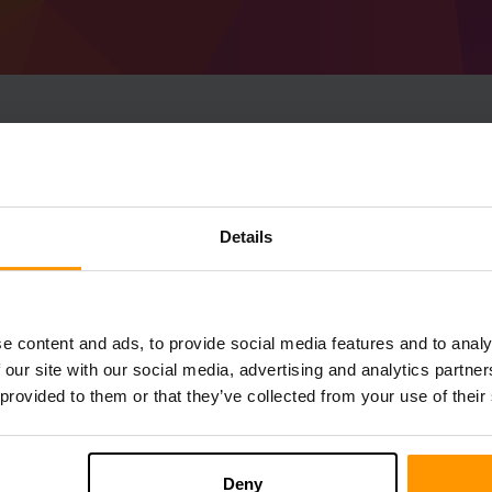
Jak zrobić serwer Min
Pack.
Details
Zdobądź
serwer Minecraft
od ScalaCube
Zainstaluj serwer an A Travellers Pack pr
→ Serwery gier → Dodaj serwer gier → A T
e content and ads, to provide social media features and to analy
Życzymy miłej gry na serwerze!
 our site with our social media, advertising and analytics partn
 provided to them or that they’ve collected from your use of their
Deny