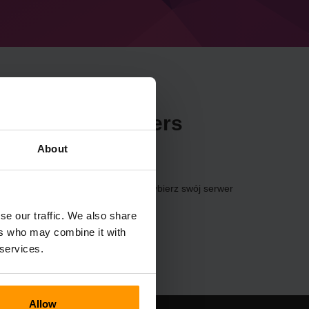
ecraft A Travellers
About
zez
Panel sterowania
(Serwery → Wybierz swój serwer
ravellers Pack)
se our traffic. We also share
ers who may combine it with
 services.
Allow