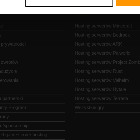
a nawigacja
Hosting serwerów gie
je
Hosting serwerów Minecraft
y
Hosting serwerów Bedrock
a prywatności
Hosting serwerów ARK
Hosting serwerów Palworld
a zwrotów
Hosting serwerów Project Zomb
adużycie
Hosting serwerów Rust
terowania
Hosting serwerów Valheim
Hosting serwerów Hytale
 partnerski
Hosting serwerów Terraria
nty Program
Wszystkie gry
pracy
or Sponsorship
ed game server hosting