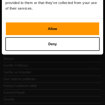
KDV numarası: EE102133820
provided to them or that they’ve collected from your use
Adres: Harju maakond, Tallinn, Kesklinna linnaosa,
of their services.
Vesivärava tn 50-201, 10152
Allow
Hızlı Nav
Deny
İncelemeler
İletişim
Gizlilik Politikası
Şartlar ve koşullar
Geri ödeme politikası
Kötüye kullanımı bildir
Kontrol Paneli
Destek