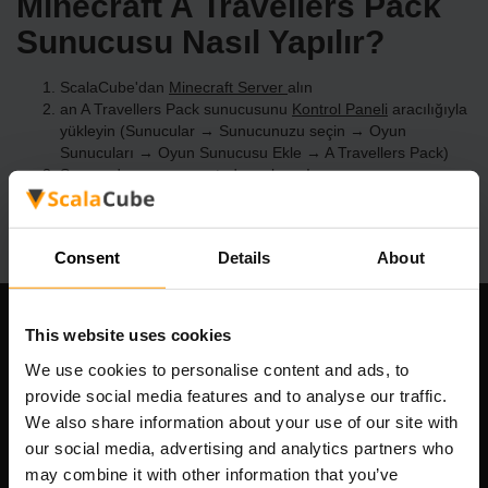
Minecraft A Travellers Pack
Sunucusu Nasıl Yapılır?
ScalaCube'dan
Minecraft Server
alın
an A Travellers Pack sunucusunu
Kontrol Paneli
aracılığıyla
yükleyin (Sunucular → Sunucunuzu seçin → Oyun
Sunucuları → Oyun Sunucusu Ekle → A Travellers Pack)
Sunucuda oynamanın tadını çıkarın!
Consent
Details
About
This website uses cookies
Şirketimiz
We use cookies to personalise content and ads, to
provide social media features and to analyse our traffic.
We also share information about your use of our site with
Scalable Hosting Solutions OÜ
our social media, advertising and analytics partners who
Tescil kodu: 14652605
may combine it with other information that you’ve