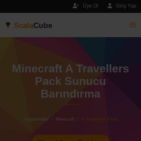
Üye Ol
Giriş Yap
Scala
Cube
Togg
Minecraft A Travellers
Pack Sunucu
Barındırma
Uygulamalar
Minecraft
A Travellers Pack