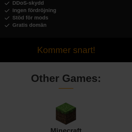
DDoS-skydd
Ingen fördröjning
Stöd för mods
Gratis domän
Kommer snart!
Other Games:
Minecraft