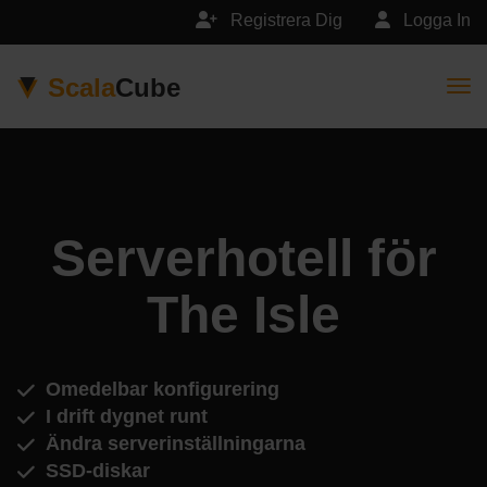
Registrera Dig
Logga In
Scala
Cube
Togg
Serverhotell för
The Isle
Omedelbar konfigurering
I drift dygnet runt
Ändra serverinställningarna
SSD-diskar