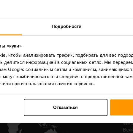
Starbound
Terraria
Подробности
All Games
лы «куки»
e, чтобы анализировать трафик, подбирать для вас подход
ть делиться информацией в социальных сетях. Мы передае
рам Google: социальным сетям и компаниям, занимающимся 
Н
 могут комбинировать эти сведения с предоставленной вам
р
чили при использовании вами их сервисов.
Th
Отказаться
Наш
самы
We s
Вели