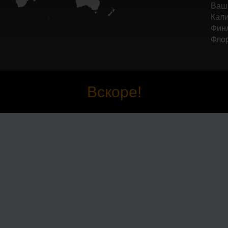
Ваши
Кали
Финл
Фло
Вскоре!