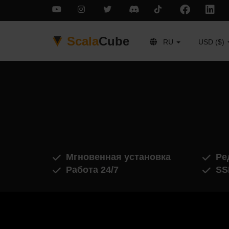
Scala
Cube
RU
USD ($)
Мгновенная установка
Ре
Работа 24/7
SS