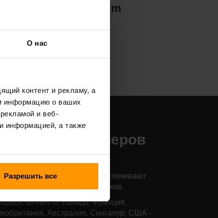
Valheim
О нас
ящий контент и рекламу, а
м информацию о ваших
рекламой и веб-
аши места
и информацией, а также
азмещения серверов
e Isle
Разрешить все
и серверы по всему миру обеспечивают
й низкий пинг для ваших игроков.
upport servers in: Канада, Франция,
кобритания, Австралия, Сингапур, США -