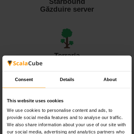
Starbound
Găzduire server
Terraria
Găzduire server
Consent
Details
About
This website uses cookies
Valheim
We use cookies to personalise content and ads, to
Găzduire server
provide social media features and to analyse our traffic.
We also share information about your use of our site with
our social media, advertising and analytics partners who