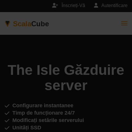
Înscrieți-Vă
Autentificare
Scala
Cube
Togg
The Isle Găzduire
server
Configurare instantanee
Timp de funcționare 24/7
Modificați setările serverului
Unități SSD