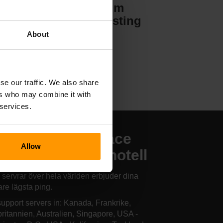
Valheim
Serverhosting
About
se our traffic. We also share
ers who may combine it with
 services.
r finns våra Space
Allow
ogram 2-serverhotell
 servrar över hela världen erbjuder dina
are lägsta ping.
upport servers in: Kanada, Frankrike,
britannien, Australien, Singapore, USA -