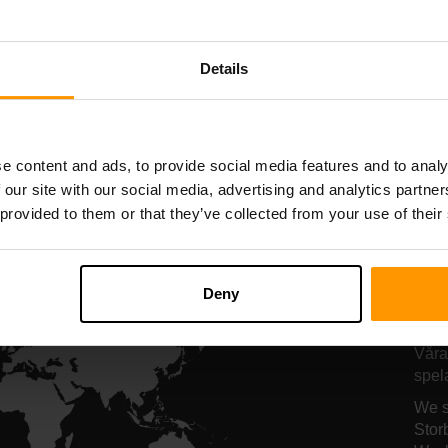
Starbound
Terraria
Serverhosting
Serverhosting
Details
All Games
e content and ads, to provide social media features and to analy
 our site with our social media, advertising and analytics partn
 provided to them or that they’ve collected from your use of their
Hä
Deny
Pr
Våra
spel
We s
Stor