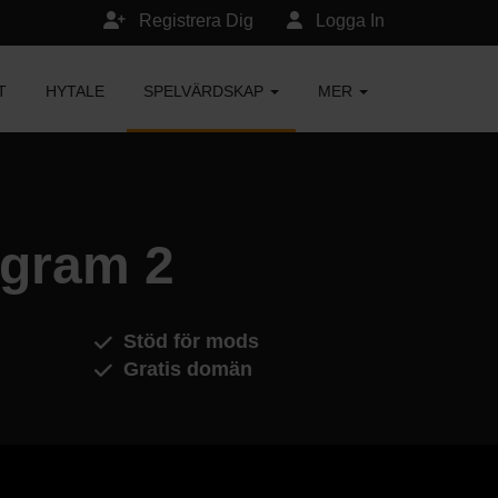
Registrera Dig
Logga In
T
HYTALE
SPELVÄRDSKAP
MER
ogram 2
Stöd för mods
Gratis domän