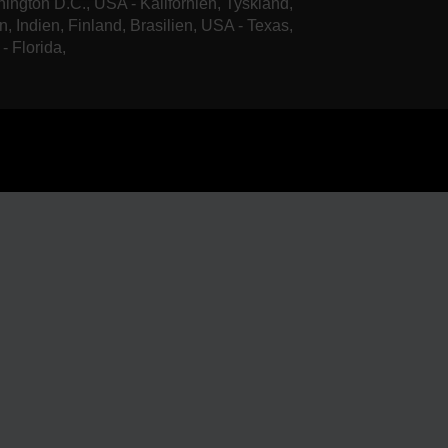
ington D.C., USA - Kalifornien, Tyskland,
n, Indien, Finland, Brasilien, USA - Texas,
- Florida,