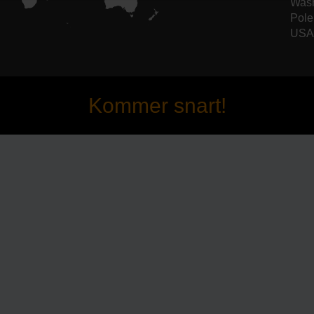
Wash
Pole
USA 
Kommer snart!