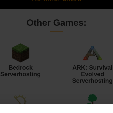
Other Games:
Bedrock
ARK: Survival
Serverhosting
Evolved
Serverhosting