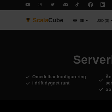
Scala
Cube
SE
USD ($)
Server
Omedelbar konfigurering
Än
I drift dygnet runt
ser
SS