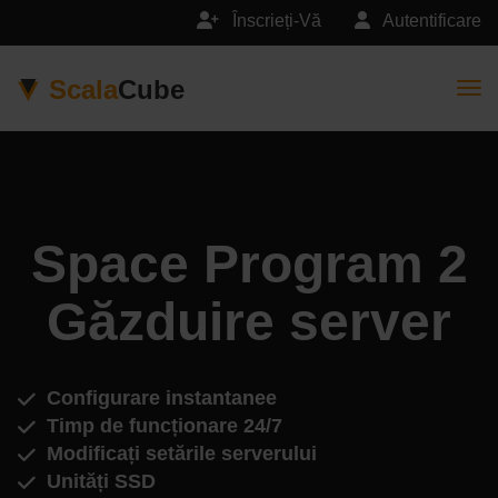
Înscrieți-Vă
Autentificare
Scala
Cube
Togg
Space Program 2
Găzduire server
Configurare instantanee
Timp de funcționare 24/7
Modificați setările serverului
Unități SSD