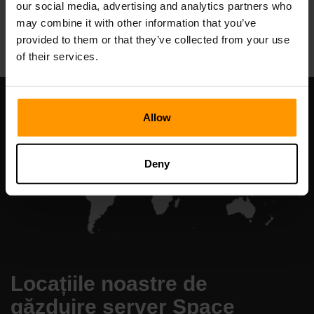
our social media, advertising and analytics partners who
All Games
may combine it with other information that you’ve
provided to them or that they’ve collected from your use
of their services.
Allow
Deny
Locațiile noastre de
găzduire server Space