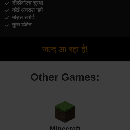
डीडीओएस सुरक्षा
कोई अंतराल नहीं
मॉड्स सपोर्ट
मुफ़्त डोमेन
जल्द आ रहा है!
Other Games:
Minecraft