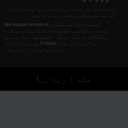
دنیا بھر میں موجود ہمارے سرورز آپ کے پلیئرز
کے لیے سب سے کم پنگ فراہم کرتے ہیں۔
We support servers in: کینیڈا, فرانس, سلطنت
متحدہ برطانیہ, آسٹریلیا, سنگاپور, امریکہ -
واشنگٹن ڈی سی, امریکہ - کیلیفورنیا, جرمنی,
پولینڈ, انڈیا, Finland, برازیل, امریکہ -
ٹیکساس, امریکہ - فلوریڈا,
جلد آ رہا ہے!