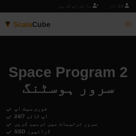
لاگ ان
سائن اپ کریں
Scala
Cube
Togg
Space Program 2
سرور ہوسٹنگ
فوری سیٹ اپ
اپ ٹائم 24/7
سرور ترتیبات میں ترمیم کریں
SSD ڈرائیوز