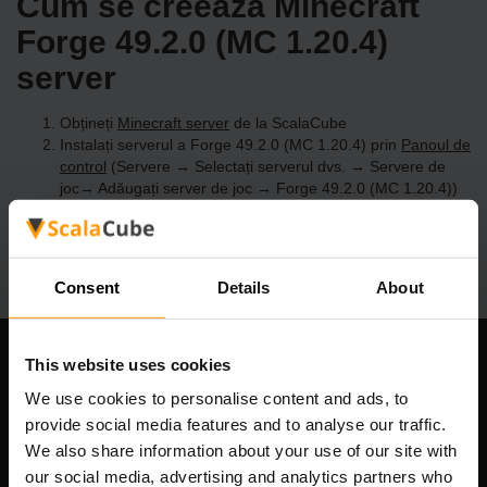
Cum se creează Minecraft
Forge 49.2.0 (MC 1.20.4)
server
Obțineți
Minecraft server
de la ScalaCube
Instalați serverul a Forge 49.2.0 (MC 1.20.4) prin
Panoul de
control
(Servere → Selectați serverul dvs. → Servere de
joc→ Adăugați server de joc → Forge 49.2.0 (MC 1.20.4))
Bucurați-vă de joc pe server!
Consent
Details
About
This website uses cookies
Compania noastră
We use cookies to personalise content and ads, to
provide social media features and to analyse our traffic.
We also share information about your use of our site with
Scalable Hosting Solutions OÜ
our social media, advertising and analytics partners who