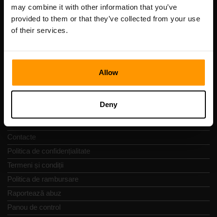
Cod de înregistrare: 14652605
may combine it with other information that you’ve
cod fiscal: EE102133820
provided to them or that they’ve collected from your use
Adresă: Harju maakond, Tallinn, Kesklinna linnaosa,
of their services.
Vesivärava tn 50-201, 10152
Allow
Navigare rapidă
Deny
Recenzii
Contacte
Politica de confidențialitate
Termeni și condiții
Politica de rambursare
Raportează abuz
Panou de control