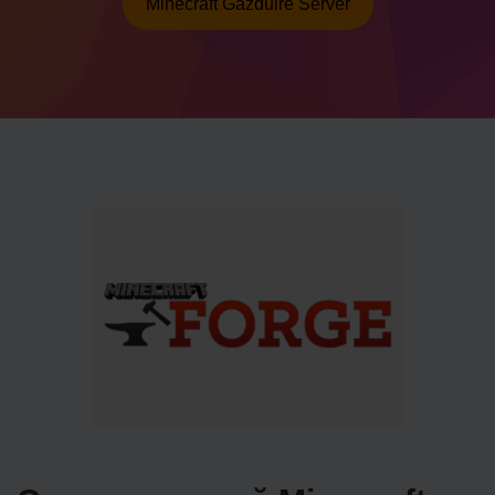
Minecraft Găzduire Server