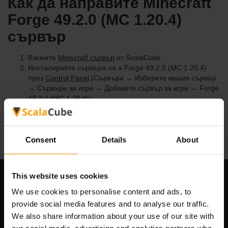
Как да направите Minecraft
Forge 49.2.0 (MC 1.20.4)
сървър
Вземете
Minecraft сървър
от ScalaCube
Инсталирайте сървъра на a Forge 49.2.0 (MC 1.20.4)
през
Control Panel
(Сървъри → Изберете вашия сървър
→ Сървъри за игри → Добавете сървър за игри → Forge
49.2.0 (MC 1.20.4))
Приятна игра на сървъра!
Consent
Details
About
This website uses cookies
Нашата компания
We use cookies to personalise content and ads, to
provide social media features and to analyse our traffic.
We also share information about your use of our site with