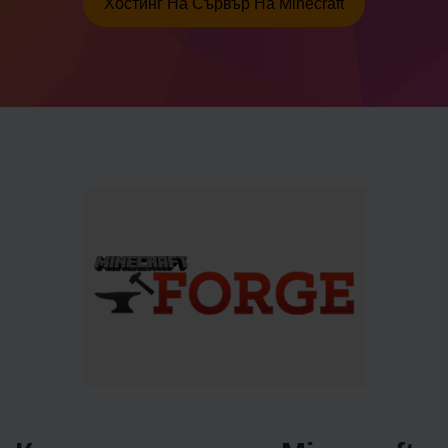
Хостинг На Сървър На Minecraft