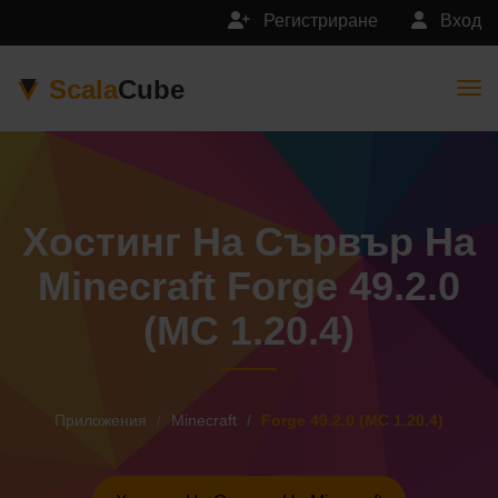
Регистриране
Вход
Scala
Cube
Togg
Хостинг На Сървър На
Minecraft Forge 49.2.0
(MC 1.20.4)
Приложения
Minecraft
Forge 49.2.0 (MC 1.20.4)