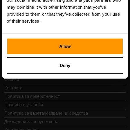
our social media, advertising and analytics partners who
Scalable Hosting Solutions OÜ
may combine it with other information that you’ve
Регистрационен код: 14652605
provided to them or that they’ve collected from your use
ДДС номер: EE102133820
of their services.
Адрес: Harju maakond, Tallinn, Kesklinna linnaosa,
Vesivärava tn 50-201, 10152
Allow
Бърза навигация
Deny
Отзиви
Контакти
Политика за поверителност
Правила и условия
Политика за възстановяване на средства
Докладвай за злоупотреба
Контролен панел