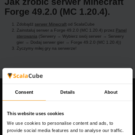
Jak zrobić serwer Minecraft
Forge 49.2.0 (MC 1.20.4).
Zdobądź
serwer Minecraft
od ScalaCube
Zainstaluj serwer a Forge 49.2.0 (MC 1.20.4) przez
Panel
sterowania
(Serwery → Wybierz swój serwer → Serwery
gier → Dodaj serwer gier → Forge 49.2.0 (MC 1.20.4))
Życzymy miłej gry na serwerze!
Consent
Details
About
Nasza firma
This website uses cookies
Scalable Hosting Solutions OÜ
We use cookies to personalise content and ads, to
Kod rejestracyjny: 14652605
provide social media features and to analyse our traffic.