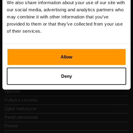
Numer VAT: EE102133820
We also share information about your use of our site with
Adres: Harju maakond, Tallinn, Kesklinna linnaosa,
our social media, advertising and analytics partners who
Vesivärava tn 50-201, 10152
may combine it with other information that you’ve
provided to them or that they’ve collected from your use
of their services.
Szybka nawigacja
Allow
Recenzje
Kontakty
Deny
Polityka prywatności
Warunki
Polityka zwrotów
Zgłoś nadużycie
Panel sterowania
Pomoc