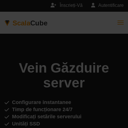
Înscrieți-Vă
Autentificare
Scala
Cube
Togg
Vein Găzduire
server
Configurare instantanee
Timp de funcționare 24/7
Modificați setările serverului
Unități SSD