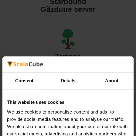
Starbound
Găzduire server
Terraria
Găzduire server
Consent
Details
About
This website uses cookies
Valheim
We use cookies to personalise content and ads, to
Găzduire server
provide social media features and to analyse our traffic.
We also share information about your use of our site with
our social media, advertising and analytics partners who