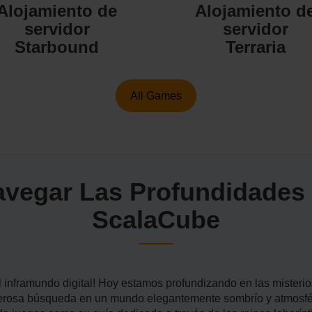
Alojamiento de
Alojamiento d
servidor
servidor
Starbound
Terraria
All Games
avegar Las Profundidades
ScalaCube
 inframundo digital! Hoy estamos profundizando en las misterio
erosa búsqueda en un mundo elegantemente sombrío y atmosfér