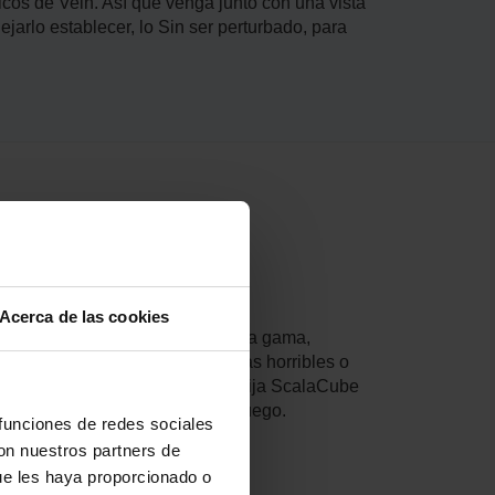
icos de Vein. Así que venga junto con una vista
rlo establecer, lo Sin ser perturbado, para
:
res de juegos de ScalaCube.
Acerca de las cookies
e le facilita su tecnología de alta gama,
nantes, luchando contra criaturas horribles o
para juegos como ningún otro. Elija ScalaCube
 estándares de rendimiento del juego.
 funciones de redes sociales
con nuestros partners de
ue les haya proporcionado o