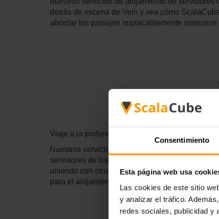
nuestros servicios de alojamiento de servidores 
detrás de escena de Vein y vea cómo ScalaCube p
abordar los paisajes implacablemente siniestros
Viaje a la profundidad de los dominios oscuros d
Consentimiento
Nuestros servicios de alojamiento permiten la inm
servidores de baja latencia y panel de control i
uniendo con otros aventureros, los servicios de
Esta página web usa cookie
para el alojamiento del servidor Vein y se atrev
Las cookies de este sitio we
y analizar el tráfico. Ademá
redes sociales, publicidad y