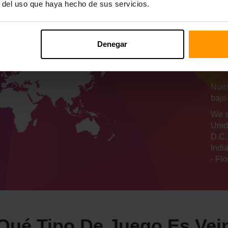
r del uso que haya hecho de sus servicios.
Nu
Denegar
de
se
Nues
bajo
We s
Unid
D.C.
Indi
- Flo
Qué Tipo De Juego Es Vei