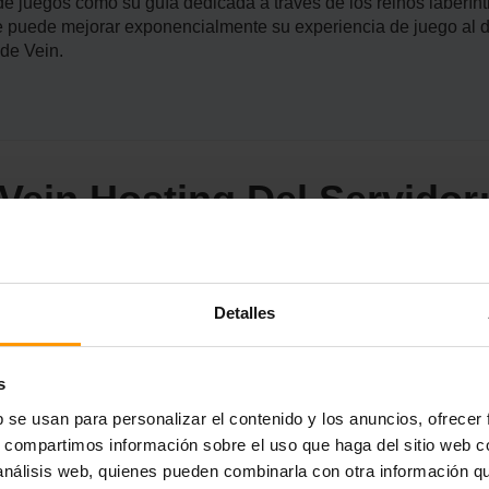
de juegos como su guía dedicada a través de los reinos laberínt
uede mejorar exponencialmente su experiencia de juego al deja
 de Vein.
Vein Hosting Del Servidor
e Vein, y solo el viaje confiable con el alojamiento de servido
Detalles
ersión sin retraso en los terrores turbulentos de Vein. ScalaCub
ntuitivo. Ya sea que estés pisando a través de mazmorras espeluz
 alojamiento de ScalaCube son confiables y están respaldados 
s
e a ingresar a la oscuridad, sabiendo que se cumplirán sus altos
b se usan para personalizar el contenido y los anuncios, ofrecer
s, compartimos información sobre el uso que haga del sitio web 
 análisis web, quienes pueden combinarla con otra información q