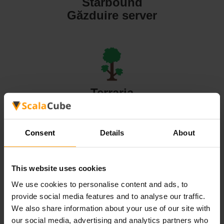
Starbound
Găzduire server
Terraria
Găzduire server
Consent
Details
About
This website uses cookies
Valheim
We use cookies to personalise content and ads, to
Găzduire server
provide social media features and to analyse our traffic.
We also share information about your use of our site with
our social media, advertising and analytics partners who