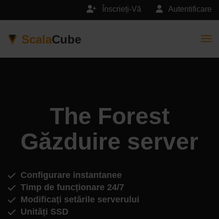
Înscrieți-Vă
Autentificare
Scala
Cube
Togg
The Forest
Găzduire server
Configurare instantanee
Timp de funcționare 24/7
Modificați setările serverului
Unități SSD