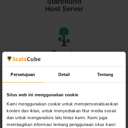
Starbound
Host Server
Terraria
Host Server
Persetujuan
Detail
Tentang
Situs web ini menggunakan cookie
Valheim
Kami menggunakan cookie untuk mempersonalisasikan
konten dan iklan, untuk menyediakan fitur media sosial
Host Server
dan untuk menganalisis lalu lintas kami. Kami juga
membagikan informasi tentang penggunaan situs kami