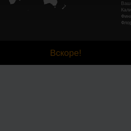
Ваши
Кали
Финл
Фло
Вскоре!