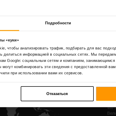
Starbound
Terraria
Подробности
All Games
лы «куки»
e, чтобы анализировать трафик, подбирать для вас подход
ть делиться информацией в социальных сетях. Мы передае
рам Google: социальным сетям и компаниям, занимающимся 
Н
 могут комбинировать эти сведения с предоставленной вам
р
чили при использовании вами их сервисов.
Th
Отказаться
Наш
самы
We s
Вели