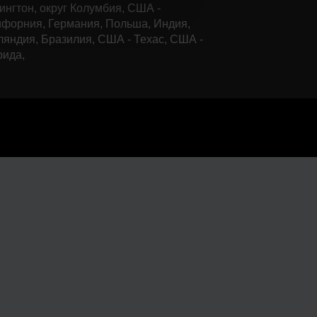
нгтон, округ Колумбия, США -
форния, Германия, Польша, Индия,
яндия, Бразилия, США - Техас, США -
рида,