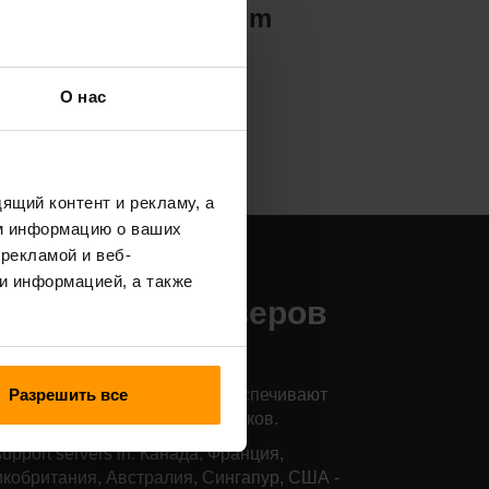
Valheim
О нас
ящий контент и рекламу, а
м информацию о ваших
рекламой и веб-
аши места
и информацией, а также
азмещения серверов
e Forest
Разрешить все
и серверы по всему миру обеспечивают
й низкий пинг для ваших игроков.
upport servers in: Канада, Франция,
кобритания, Австралия, Сингапур, США -