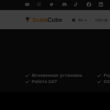
Scala
Cube
RU
USD ($)
Мгновенная установка
Ре
Работа 24/7
SS