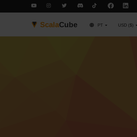
Scala
Cube
PT
USD ($)