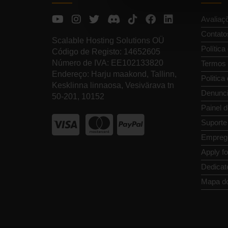
Avaliaç
Contato
Scalable Hosting Solutions OÜ
Política
Código de Registo: 14652605
Número de IVA: EE102133820
Termos 
Endereço: Harju maakond, Tallinn,
Politica
Kesklinna linnaosa, Vesivärava tn
Denunci
50-201, 10152
Painel d
Suporte
Empreg
Apply f
Dedicat
Mapa do