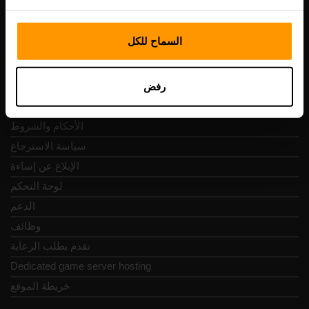
التنقل السريع
السماح للكل
المراجعات
رفض
جهات الاتصال
سياسة الخصوصية
الأحكام والشروط
سياسة الاسترجاع
الإبلاغ عن إساءة
لوحة التحكم
الدعم
وظائف
تقدم بطلب الرعاية
Dedicated game server hosting
خريطة الموقع