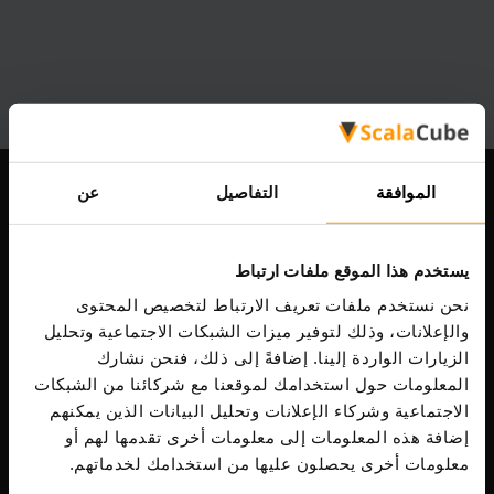
الموافقة
التفاصيل
عن
شركتنا
يستخدم هذا الموقع ملفات ارتباط
نحن نستخدم ملفات تعريف الارتباط لتخصيص المحتوى
Scalable Hosting Solutions OÜ
والإعلانات، وذلك لتوفير ميزات الشبكات الاجتماعية وتحليل
رمز التسجيل: 14652605
ضريبة الشراء: EE102133820
الزيارات الواردة إلينا. إضافةً إلى ذلك، فنحن نشارك
عنوان: Harju maakond, Tallinn, Kesklinna linnaosa,
المعلومات حول استخدامك لموقعنا مع شركائنا من الشبكات
Vesivärava tn 50-201, 10152
الاجتماعية وشركاء الإعلانات وتحليل البيانات الذين يمكنهم
إضافة هذه المعلومات إلى معلومات أخرى تقدمها لهم أو
معلومات أخرى يحصلون عليها من استخدامك لخدماتهم.