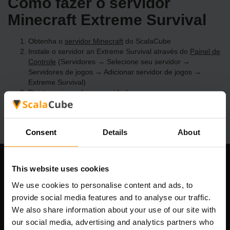
Como fazer o servidor
Minecraft Extreme Survival
Obtenha o
servidor Minecraft
do ScalaCube
Instale o servidor an Extreme Survival através do
Painel de
Controle
(Servidores → Selecione seu servidor →
Servidores de jogos → Adicionar servidor de jogos →
Extreme Survival)
Divirta-se jogando no servidor!
Consent
Details
About
This website uses cookies
Nossa empresa
We use cookies to personalise content and ads, to
provide social media features and to analyse our traffic.
We also share information about your use of our site with
Scalable Hosting Solutions OÜ
our social media, advertising and analytics partners who
Código de Registo: 14652605