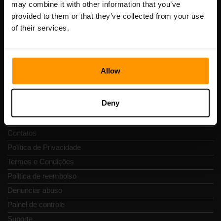
may combine it with other information that you’ve
Número de IVA: EE102133820
provided to them or that they’ve collected from your use
Endereço: Harju maakond, Tallinn, Kesklinna linnaosa,
of their services.
Vesivärava tn 50-201, 10152
Allow
Navegação rápida
Deny
Avaliações
Contatos
Política de Privacidade
Termos e Condições
Politica de reembolso
Denunciar abuso
Painel de controle
Suporte