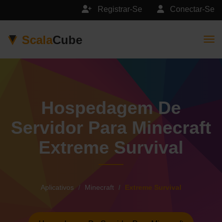
Registrar-Se
Conectar-Se
Scala
Cube
Togg
Hospedagem De
Servidor Para Minecraft
Extreme Survival
Aplicativos
Minecraft
Extreme Survival