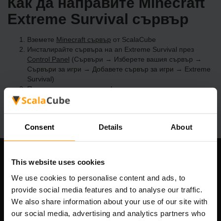
Как да направите Minecraft
Extreme Survival сървър
Вземете
Minecraft сървър
от ScalaCube
Инсталирайте сървъра на an Extreme Survival през
Control Panel
(Сървъри → Изберете вашия сървър →
Сървъри за игри → Добавете сървър за игри → Extreme
Survival)
Приятна игра на сървъра!
Consent
Details
About
This website uses cookies
Нашата компания
We use cookies to personalise content and ads, to
provide social media features and to analyse our traffic.
We also share information about your use of our site with
Scalable Hosting Solutions OÜ
our social media, advertising and analytics partners who
Регистрационен код: 14652605