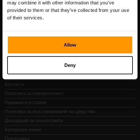
may combine it with other information that you’ve
ДДС номер: EE102133820
provided to them or that they’ve collected from your use
Адрес: Harju maakond, Tallinn, Kesklinna linnaosa,
of their services.
Vesivärava tn 50-201, 10152
Allow
Бърза навигация
Deny
Отзиви
Контакти
Политика за поверителност
Правила и условия
Политика за възстановяване на средства
Докладвай за злоупотреба
Контролен панел
Поддръжка