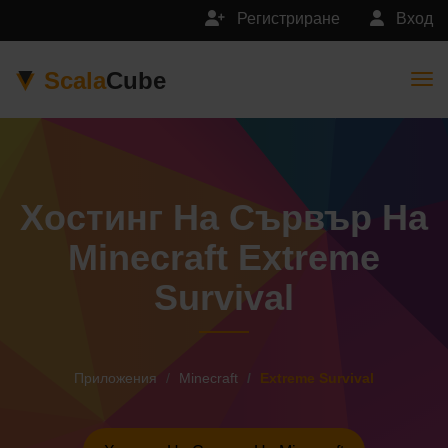
Регистриране
Вход
Scala
Cube
Togg
Хостинг На Сървър На
Minecraft Extreme
Survival
Приложения
Minecraft
Extreme Survival