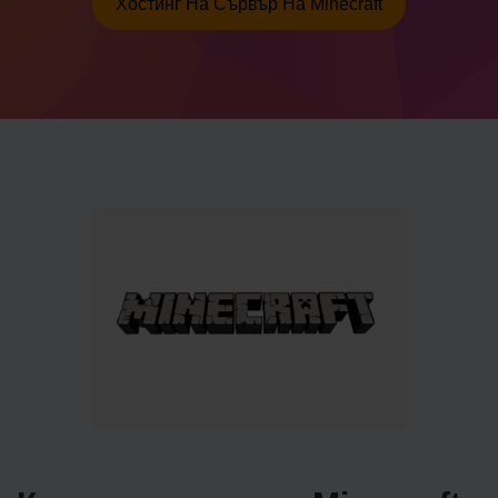
Хостинг На Сървър На Minecraft