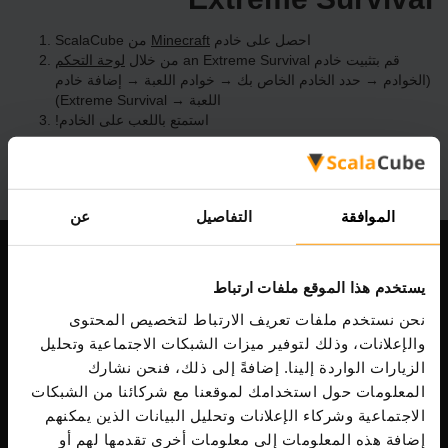
احصل على خادم
Minecraft
من ScalaCube
قم بتثبيت خادم an Extreme Survival من خلال
لوحة التحكم
(الخوادم → حدد الخادم الخاص بك → خوادم اللعبة → إضافة خادم
اللعبة → Extreme Survival)
استمتع باللعب على الخادم!
الموافقة
التفاصيل
عن
شركتنا
يستخدم هذا الموقع ملفات ارتباط
نحن نستخدم ملفات تعريف الارتباط لتخصيص المحتوى
والإعلانات، وذلك لتوفير ميزات الشبكات الاجتماعية وتحليل
Scalable Hosting Solutions OÜ
الزيارات الواردة إلينا. إضافةً إلى ذلك، فنحن نشارك
رمز التسجيل: 14652605
المعلومات حول استخدامك لموقعنا مع شركائنا من الشبكات
ضريبة الشراء: EE102133820
الاجتماعية وشركاء الإعلانات وتحليل البيانات الذين يمكنهم
عنوان: Harju maakond, Tallinn, Kesklinna linnaosa,
إضافة هذه المعلومات إلى معلومات أخرى تقدمها لهم أو