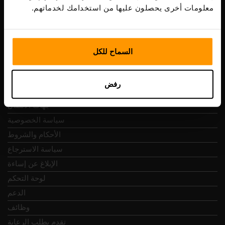
Vesivärava tn 50-201, 10152
معلومات أخرى يحصلون عليها من استخدامك لخدماتهم.
السماح للكل
التنقل السريع
رفض
المراجعات
جهات الاتصال
سياسة الخصوصية
الأحكام والشروط
سياسة الاسترجاع
الإبلاغ عن إساءة
لوحة التحكم
الدعم
وظائف
تقدم بطلب الرعاية