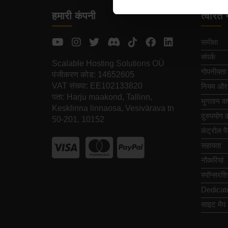
हमारी कंपनी
त्वरित 
समीक्षा
संपर्क
Scalable Hosting Solutions OÜ
गोपनीयता 
पंजीकरण कोड: 14652605
VAT संख्या: EE102133820
नियम और शर
पता: Harju maakond, Tallinn,
भुगतान वा
Kesklinna linnaosa, Vesivärava tn
दुरुपयोग की
50-201, 10152
कंट्रोल प
सहायता
नौकरियां
स्पॉन्सरश
Dedicat
साइट मैप