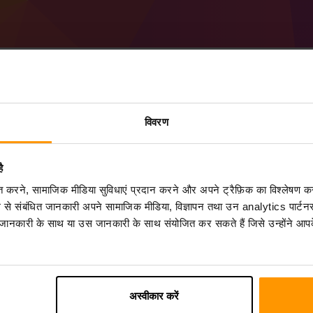
विवरण
Minecraft Extreme Survi
ScalaCube से
Minecraft सर्वर
प्राप्त करें
ै
कंट्रोल पैनल
के माध्यम से an Extreme Survival सर्वर
िकृत करने, सामाजिक मीडिया सुविधाएं प्रदान करने और अपने ट्रैफ़िक का विश्लेषण क
जोड़ें → Extreme Survival)
ग से संबंधित जानकारी अपने सामाजिक मीडिया, विज्ञापन तथा उन analytics पार्टनर
सर्वर पर खेलने का आनंद लें!
 जानकारी के साथ या उस जानकारी के साथ संयोजित कर सकते हैं जिसे उन्होंने आपके
अस्वीकार करें