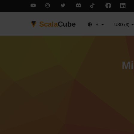
Scala
Cube
HI
USD ($)
Mi